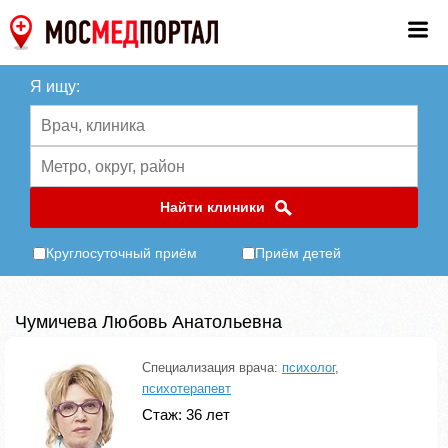
Я ищу:
Найти клиники
Круглосуточный приём
Приём детей
Чумичева Любовь Анатольевна
Специализация врача:
психолог
,
психотерапевт
Стаж: 36 лет