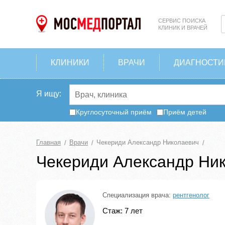
СЕРВИС ПОИСКА
КЛИНИК И ВРАЧЕЙ
КЛИНИКИ
ВРАЧИ
ДИАГНОСТИ
Я ищу:
Круглосуточный приём
Приём детей
Главная
Врачи
Чекериди Александр Николаевич
Чекериди Александр Ни
Специализация врача:
рентгенолог
Стаж: 7 лет