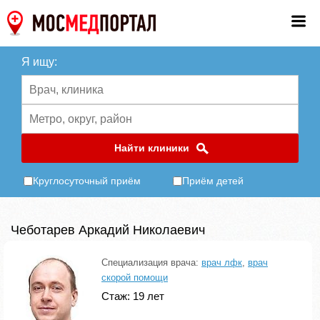
Я ищу:
Найти клиники
Круглосуточный приём
Приём детей
Чеботарев Аркадий Николаевич
Специализация врача:
врач лфк
,
врач
скорой помощи
Стаж: 19 лет