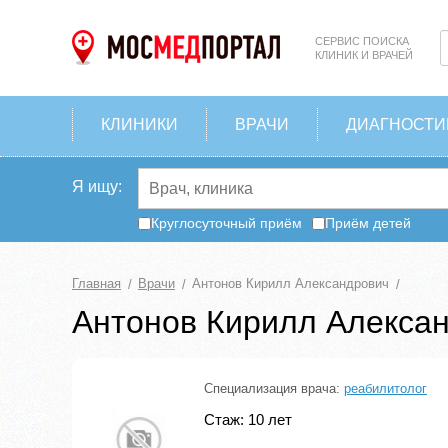
СЕРВИС ПОИСКА
КЛИНИК И ВРАЧЕЙ
КЛИНИКИ
ВРАЧИ
ДИАГНОСТИ
Я ищу:
Круглосуточный приём
Приём детей
Главная
Врачи
Антонов Кирилл Александрович
Антонов Кирилл Алекса
Специализация врача:
реабилитолог
Стаж: 10 лет