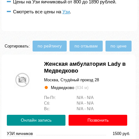
Цены на Узи яичниковый от 800 до 1890 рублей.
Смотреть все цены на
Узи
.
по рейтингу
по отзывам
по цене
Сортировать:
Женская амбулатория Lady в
Медведково
Москва, Студёный проезд 28
Медведково
(834 м)
Пн-Пт:
N/A - N/A
Сб:
N/A - N/A
Вс:
N/A - N/A
Онлайн запись
Позвонить
УЗИ яичников
1500 руб.