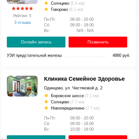
Солнцево
(5.6 км)
Говорово
(6.1 км)
Рейтинг: 5
Пн-Пт:
08:00 - 20:00
3 отзыва
Сб:
09:00 - 18:00
Вс:
N/A - N/A
Онлайн запись
Позвонить
УЗИ предстательной железы
4880 руб.
Клиника Семейное Здоровье
Одинцово, ул. Чистяковой д. 2
Боровское шоссе
(7.1 км)
Солнцево
(7.7 км)
Новопеределкино
(7.7 км)
Пн-Пт:
09:00 - 20:00
Сб:
09:00 - 18:00
Вс:
10:00 - 18:00