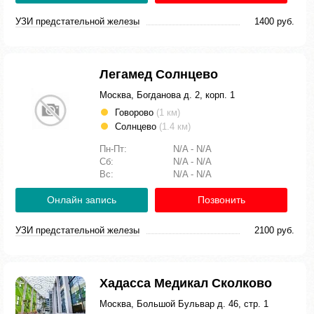
УЗИ предстательной железы
1400 руб.
Легамед Солнцево
Москва, Богданова д. 2, корп. 1
Говорово
(1 км)
Солнцево
(1.4 км)
Пн-Пт:
N/A - N/A
Сб:
N/A - N/A
Вс:
N/A - N/A
Онлайн запись
Позвонить
УЗИ предстательной железы
2100 руб.
Хадасса Медикал Сколково
Москва, Большой Бульвар д. 46, стр. 1