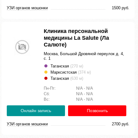
УЗИ органов мошонки
1500 руб.
Клиника персональной
медицины La Salute (Ла
Салюте)
Москва, Большой Дровяной переулок д. 4,
с. 1
Таганская
(270 м)
Марксистская
(374 м)
Таганская
(630 м)
Пн-Пт:
N/A - N/A
Сб:
N/A - N/A
Вс:
N/A - N/A
Онлайн запись
Позвонить
УЗИ органов мошонки
2700 руб.