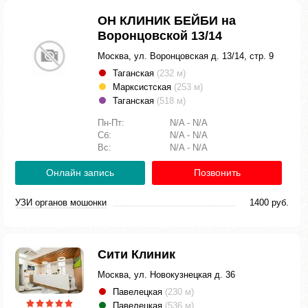
ОН КЛИНИК БЕЙБИ на
Воронцовской 13/14
Москва, ул. Воронцовская д. 13/14, стр. 9
Таганская
(232 м)
Марксистская
(253 м)
Таганская
(518 м)
Пн-Пт:
N/A - N/A
Сб:
N/A - N/A
Вс:
N/A - N/A
Онлайн запись
Позвонить
УЗИ органов мошонки
1400 руб.
Сити Клиник
Москва, ул. Новокузнецкая д. 36
Павелецкая
(230 м)
Павелецкая
(536 м)