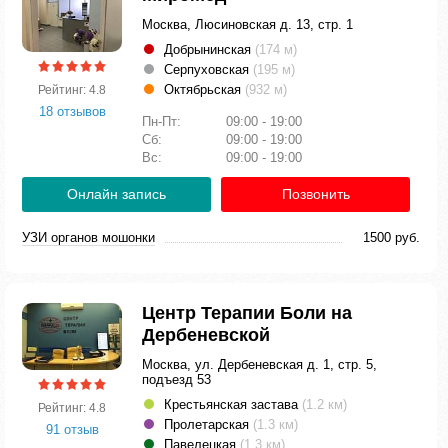
Москва, Люсиновская д. 13, стр. 1
Добрынинская
(174 м)
Серпуховская
(195 м)
Октябрьская
(932 м)
Рейтинг: 4.8
18 отзывов
Пн-Пт:
09:00 - 19:00
Сб:
09:00 - 19:00
Вс:
09:00 - 19:00
Онлайн запись
Позвонить
УЗИ органов мошонки
1500 руб.
Центр Терапии Боли на
Дербеневской
Москва, ул. Дербеневская д. 1, стр. 5,
подъезд 53
Крестьянская застава
(1.2 км)
Рейтинг: 4.8
Пролетарская
(1.3 км)
91 отзыв
Павелецкая
(1.3 км)