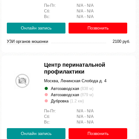
Пн-Пт:
N/A - N/A
Сб:
N/A - N/A
Вс:
N/A - N/A
Онлайн запись
Позвонить
УЗИ органов мошонки
2100 руб.
Центр перинатальной
профилактики
Москва, Ленинская Слобода д. 4
Автозаводская
(838 м)
Автозаводская
(879 м)
Дубровка
(1.2 км)
Пн-Пт:
N/A - N/A
Сб:
N/A - N/A
Вс:
N/A - N/A
Онлайн запись
Позвонить