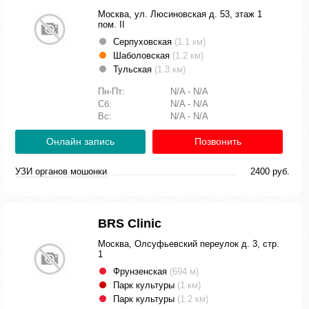
Москва, ул. Люсиновская д. 53, зтаж 1
пом. II
Серпуховская
(1.1 км)
Шаболовская
(1.2 км)
Тульская
(1.3 км)
Пн-Пт:
N/A - N/A
Сб:
N/A - N/A
Вс:
N/A - N/A
Онлайн запись
Позвонить
УЗИ органов мошонки
2400 руб.
BRS Clinic
Москва, Олсуфьевский переулок д. 3, стр.
1
Фрунзенская
(694 м)
Парк культуры
(1 км)
Парк культуры
(1.2 км)