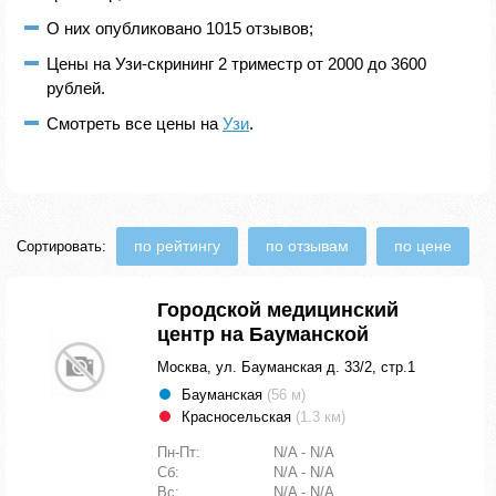
О них опубликовано 1015 отзывов;
Цены на Узи-скрининг 2 триместр от 2000 до 3600
рублей.
Смотреть все цены на
Узи
.
по рейтингу
по отзывам
по цене
Сортировать:
Городской медицинский
центр на Бауманской
Москва, ул. Бауманская д. 33/2, стр.1
Бауманская
(56 м)
Красносельская
(1.3 км)
Пн-Пт:
N/A - N/A
Сб:
N/A - N/A
Вс:
N/A - N/A