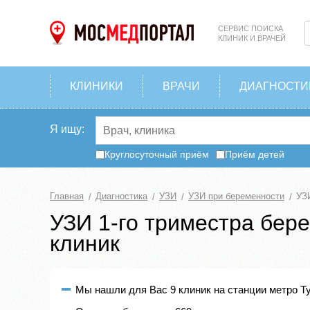
СЕРВИС ПОИСКА
КЛИНИК И ВРАЧЕЙ
КЛИНИКИ
ВРАЧИ
ДИАГНОСТИ
Я ищу:
Круглосуточный приём
Приём детей
Главная
Диагностика
УЗИ
УЗИ при беременности
УЗИ
УЗИ 1-го триместра бере
клиник
Мы нашли для Вас 9 клиник на станции метро Ту