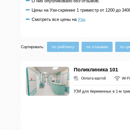
О них опубликовано 669 отзывов;
Цены на Узи-скрининг 1 триместр от 1200 до 340
Смотреть все цены на
Узи
.
по рейтингу
по отзывам
по ц
Сортировать:
Поликлиника 101
Оплата картой
Wi-Fi
УЗИ для беременных в 1-м три