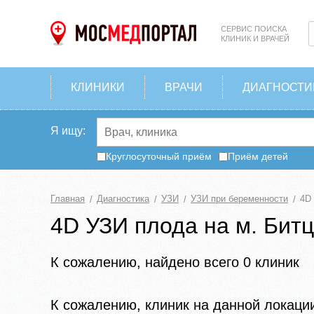
СЕРВИС ПОИСКА
КЛИНИК И ВРАЧЕЙ
КЛИНИКИ
ВРАЧИ
ДИАГНОСТИ
Я ищу:
Круглосуточный приём
Приём детей
Главная
Диагностика
УЗИ
УЗИ при беременности
4D
4D УЗИ плода на м. Битц
К сожалению, найдено всего 0 клиник
К сожалению, клиник на данной локаци