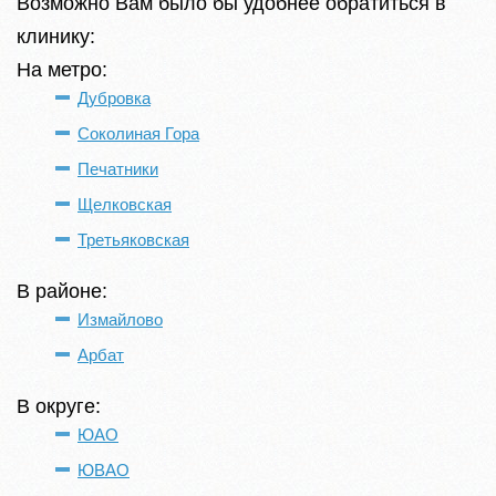
Возможно Вам было бы удобнее обратиться в
клинику:
На метро:
Дубровка
Соколиная Гора
Печатники
Щелковская
Третьяковская
В районе:
Измайлово
Арбат
В округе:
ЮАО
ЮВАО