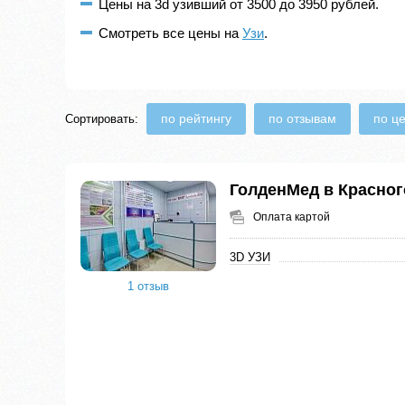
Цены на 3d узивший от 3500 до 3950 рублей.
Смотреть все цены на
Узи
.
по рейтингу
по отзывам
по ц
Сортировать:
ГолденМед в Красног
Оплата картой
3D УЗИ
1 отзыв