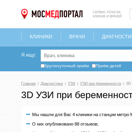
СЕРВИС ПОИСКА
КЛИНИК И ВРАЧЕЙ
КЛИНИКИ
ВРАЧИ
ДИАГНОСТИ
Я ищу:
Круглосуточный приём
Приём детей
Главная
Диагностика
УЗИ
УЗИ при беременности
3D
3D УЗИ при беременности
Мы нашли для Вас 4 клиники на станции метро 
О них опубликовано 88 отзывов;