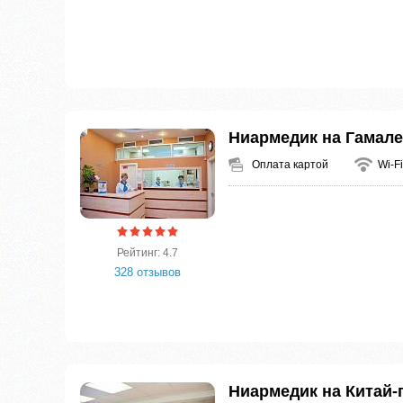
Ниармедик на Гамал
Оплата картой
Wi-Fi
Рейтинг: 4.7
328 отзывов
Ниармедик на Китай-