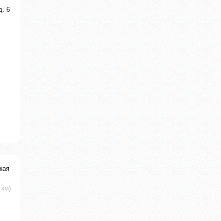
д. 6
кая
 км)