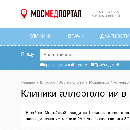
СЕРВИС ПОИСКА
КЛИНИК И ВРАЧЕЙ
КЛИНИКИ
ВРАЧИ
ДИАГНОСТИ
Я ищу:
Круглосуточный приём
Приём детей
Главная
Клиники
Аллергология
Можайский
Аллергол
Клиники аллергологии в
В районе Можайский находится 1 клиника аллерголо
шоссе, #название клиники 2# и #название клиники 3#