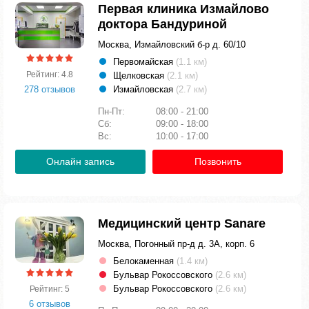
Первая клиника Измайлово
доктора Бандуриной
Москва, Измайловский б-р д. 60/10
Первомайская
(1.1 км)
Рейтинг: 4.8
Щелковская
(2.1 км)
278 отзывов
Измайловская
(2.7 км)
Пн-Пт:
08:00 - 21:00
Сб:
09:00 - 18:00
Вс:
10:00 - 17:00
Онлайн запись
Позвонить
Медицинский центр Sanare
Москва, Погонный пр-д д. 3А, корп. 6
Белокаменная
(1.4 км)
Бульвар Рокоссовского
(2.6 км)
Бульвар Рокоссовского
(2.6 км)
Рейтинг: 5
6 отзывов