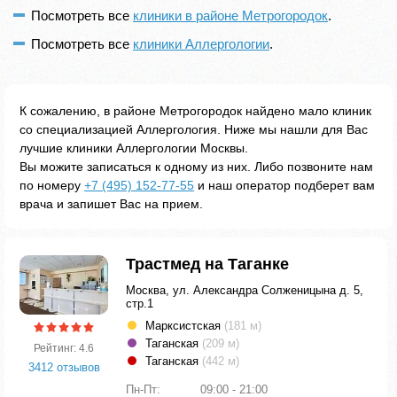
Посмотреть все
клиники в районе Метрогородок
.
Посмотреть все
клиники Аллергологии
.
К сожалению, в районе Метрогородок найдено мало клиник
со специализацией Аллергология. Ниже мы нашли для Вас
лучшие клиники Аллергологии Москвы.
Вы можите записаться к одному из них. Либо позвоните нам
по номеру
+7 (495) 152-77-55
и наш оператор подберет вам
врача и запишет Вас на прием.
Трастмед на Таганке
Москва, ул. Александра Солженицына д. 5,
стр.1
Марксистская
(181 м)
Таганская
(209 м)
Рейтинг: 4.6
Таганская
(442 м)
3412 отзывов
Пн-Пт:
09:00 - 21:00