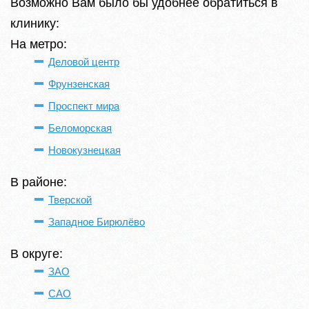
Возможно Вам было бы удобнее обратиться в
клинику:
На метро:
Деловой центр
Фрунзенская
Проспект мира
Беломорская
Новокузнецкая
В районе:
Тверской
Западное Бирюлёво
В округе:
ЗАО
САО