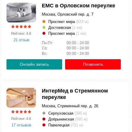
ЕМС в Орловском переулке
Москва, Орловский пер. д. 7
Проспект мира
(823 м)
Достоевская
(1 км)
Проспект мира
(1 км)
Рейтинг: 4.8
21 отзыв
Пн-Пт:
00:00 - 24:00
Сб:
00:00 - 24:00
Вс:
00:00 - 24:00
Онлайн запись
Позвонить
ИнтерМед в Стремянном
переулке
Москва, Стремянный пер. д. 26
Серпуховская
(395 м)
Рейтинг: 4.6
Добрынинская
(595 м)
17 отзывов
Павелецкая
(701 м)