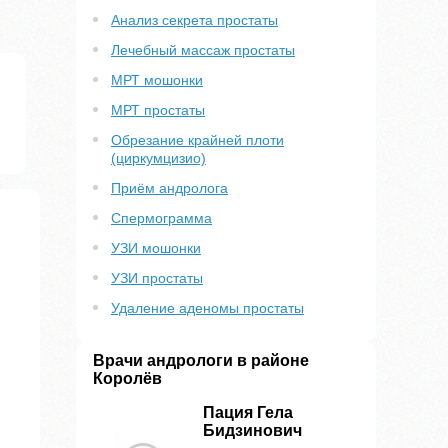
Анализ секрета простаты
Лечебный массаж простаты
МРТ мошонки
МРТ простаты
Обрезание крайней плоти
(циркумцизио)
Приём андролога
Спермограмма
УЗИ мошонки
УЗИ простаты
Удаление аденомы простаты
Врачи андрологи в районе
Королёв
Пация Гела
Бидзинович