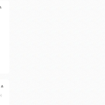
д.
 д.
м)