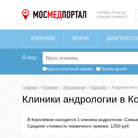
СЕРВИС ПОИСКА
КЛИНИК И ВРАЧЕЙ
КЛИНИКИ
ВРАЧИ
ДИАГНОСТИ
Я ищу:
Круглосуточный приём
Приём детей
Главная
Клиники
Андрология
Королёв
Андрология в
Клиники андрологии в К
В Королёвом находится 1 клиника андрологии. Самые 
Средняя стоимость первичного приема: 1250 руб.