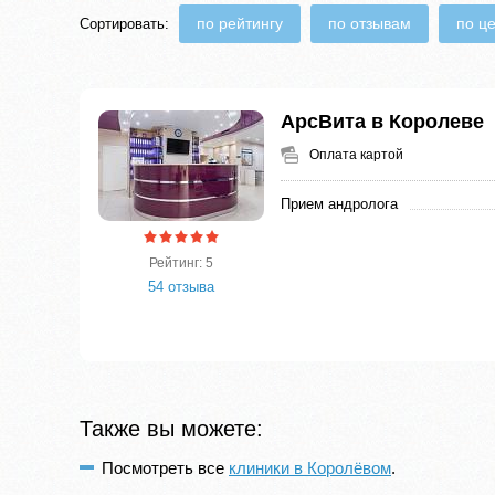
по рейтингу
по отзывам
по ц
Сортировать:
АрсВита в Королеве
Оплата картой
Прием андролога
Рейтинг: 5
54 отзыва
Также вы можете:
Посмотреть все
клиники в Королёвом
.