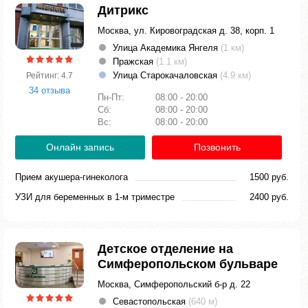
Дитрикс
Москва, ул. Кировоградская д. 38, корп. 1
Улица Академика Янгеля
(1 км)
Пражская
(1.1 км)
Улица Старокачаловская
(4.9 км)
Рейтинг: 4.7
34 отзыва
Пн-Пт:
08:00 - 20:00
Сб:
08:00 - 20:00
Вс:
08:00 - 20:00
Онлайн запись
Позвонить
Прием акушера-гинеколога
1500 руб.
УЗИ для беременных в 1-м триместре
2400 руб.
Детское отделение на
Симферопольском бульваре
Москва, Симферопольский б-р д. 22
Севастопольская
(640 м)