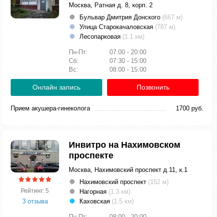
Москва, Ратная д. 8, корп. 2
Бульвар Дмитрия Донского
(667 м)
Улица Старокачаловская
(787 м)
Лесопарковая
(1.1 км)
Пн-Пт:
07:00 - 20:00
Сб:
07:30 - 15:00
Вс:
08:00 - 15:00
Онлайн запись
Позвонить
Прием акушера-гинеколога
1700 руб.
Инвитро на Нахимовском
проспекте
Москва, Нахимовский проспект д.11, к.1
Нахимовский проспект
(152 м)
Рейтинг: 5
Нагорная
(1.3 км)
3 отзыва
Каховская
(1.5 км)
Пн-Пт:
08:00 - 20:00