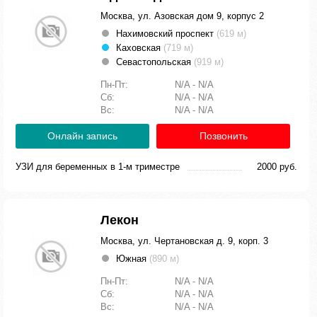
Москва, ул. Азовская дом 9, корпус 2
Нахимовский проспект
(619 м)
Каховская
(719 м)
Севастопольская
(919 м)
Пн-Пт:
N/A - N/A
Сб:
N/A - N/A
Вс:
N/A - N/A
Онлайн запись
Позвонить
УЗИ для беременных в 1-м триместре
2000 руб.
Лекон
Москва, ул. Чертановская д. 9, корп. 3
Южная
(890 м)
Пн-Пт:
N/A - N/A
Сб:
N/A - N/A
Вс:
N/A - N/A