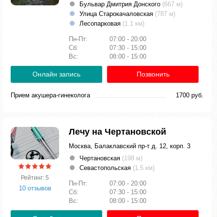
Бульвар Дмитрия Донского
(667 м)
Улица Старокачаловская
(787 м)
Лесопарковая
(1.1 км)
Пн-Пт:
07:00 - 20:00
Сб:
07:30 - 15:00
Вс:
08:00 - 15:00
Онлайн запись
Позвонить
Прием акушера-гинеколога
1700 руб.
Лечу на Чертановской
Москва, Балаклавский пр-т д. 12, корп. 3
Чертановская
(198 м)
Севастопольская
(1.5 км)
Рейтинг: 5
Пн-Пт:
07:00 - 20:00
10 отзывов
Сб:
07:30 - 15:00
Вс:
08:00 - 15:00