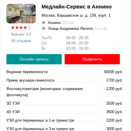
Медлайн-Сервис в Аннино
Москва, Варшавское ш. д. 158, корп. 1
Аннино
(213 м)
Улица Академика Янгеля
(1.5 км)
Рейтинг: 4.3
Пн-Пт:
08:00 - 20:30
55 отзывов
Сб:
09:00 - 20:00
Вс:
10:00 - 19:00
Онлайн запись
Позвонить
Ведение беременности
66000 руб.
Прием акушера-гинеколога
1700 руб.
Фолликулометрия (мониторинг созревания
1200 руб.
фолликула)
3D УЗИ
3500 руб.
4D УЗИ
3500 руб.
УЗИ для беременных в 1-м триместре
2200 руб.
УЗИ для беременных в 3-м триместре
3000 руб.