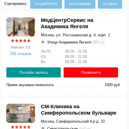
по рейтингу
по отзывам
по цене
Сортировать:
МедЦентрСервис на
Академика Янгеля
Москва, ул. Россошанская д. 4, корп. 1
Улица Академика Янгеля
(866 м)
Рейтинг: 4.6
Пн-Пт:
09:00 - 21:00
256 отзывов
Сб:
09:00 - 21:00
Вс:
09:00 - 21:00
Онлайн запись
Позвонить
Прием акушера-гинеколога
1500 руб.
СМ-Клиника на
Симферопольском бульваре
Москва, Симферопольский б-р д. 22
Севастопольская
(640 м)