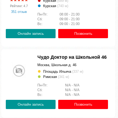
Курская
(689 м)
Курская
(740 м)
Рейтинг: 4.7
351 отзыв
Пн-Пт:
08:00 - 21:00
Сб:
09:00 - 21:00
Вс:
09:00 - 21:00
Онлайн запись
Позвонить
Чудо Доктор на Школьной 46
Москва, Школьная д. 46
Площадь Ильича
(337 м)
Римская
(341 м)
Пн-Пт:
N/A - N/A
Сб:
N/A - N/A
Вс:
N/A - N/A
Онлайн запись
Позвонить