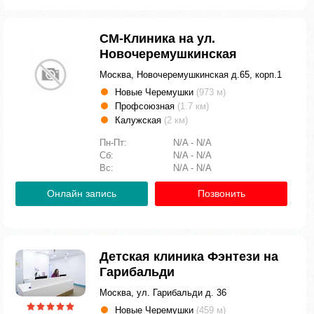
СМ-Клиника на ул.
Новочеремушкинская
Москва, Новочеремушкинская д.65, корп.1
Новые Черемушки
(973 м)
Профсоюзная
(1.7 км)
Калужская
(2 км)
Пн-Пт:
N/A - N/A
Сб:
N/A - N/A
Вс:
N/A - N/A
Онлайн запись
Позвонить
Детская клиника Фэнтези на
Гарибальди
Москва, ул. Гарибальди д. 36
Новые Черемушки
(459 м)