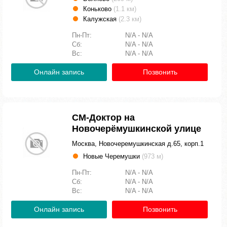
Коньково
(1.1 км)
Калужская
(2.3 км)
Пн-Пт:
N/A - N/A
Сб:
N/A - N/A
Вс:
N/A - N/A
Онлайн запись
Позвонить
СМ-Доктор на
Новочерёмушкинской улице
Москва, Новочеремушкинская д.65, корп.1
Новые Черемушки
(973 м)
Пн-Пт:
N/A - N/A
Сб:
N/A - N/A
Вс:
N/A - N/A
Онлайн запись
Позвонить