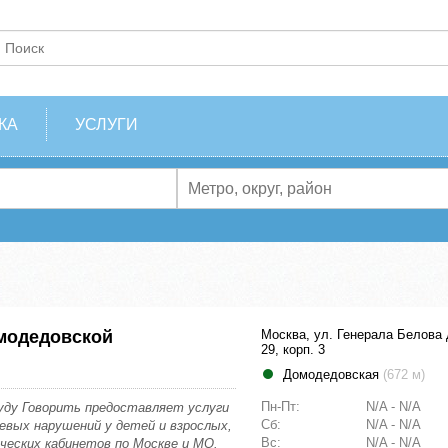
КА
УСЛУГИ
омодедовской
Москва, ул. Генерала Белова 
29, корп. 3
Домодедовская
(672 м)
Пн-Пт:
N/A - N/A
Буду Говорить предоставляет услуги
Сб:
N/A - N/A
чевых нарушений у детей и взрослых,
Вс:
N/A - N/A
ческих кабинетов по Москве и МО.