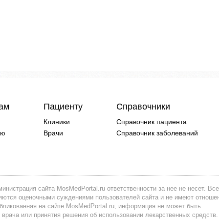
чам
Пациенту
Справочники
Клиники
Справочник пациента
ию
Врачи
Справочник заболеваний
инистрация сайта MosMedPortal.ru ответственности за нее не несет. Все
вляются оценочными суждениями пользователей сайта и не имеют отноше
убликованная на сайте MosMedPortal.ru, информация не может быть
 врача или принятия решения об использовании лекарственных средств.