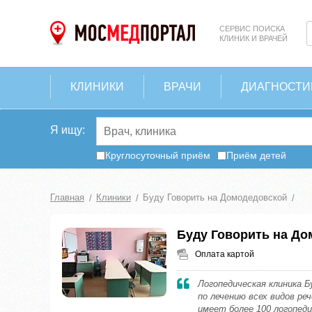
СЕРВИС ПОИСКА
КЛИНИК И ВРАЧЕЙ
КЛИНИКИ
ВРАЧИ
ДИАГНОСТИ
Я ищу:
Круглосуточный приём
Приём детей
Главная
Клиники
Буду Говорить на Домодедовской
Буду Говорить на Д
Оплата картой
Логопедическая клиника 
по лечению всех видов ре
имеет более 100 логопеди